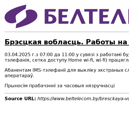
Брэсцкая вобласць. Работы на
03.04.2025 г.
з
07
:00 да
11
:00
у сувязі з работ
амі
бу
тэлефанія,
c
етка доступу Home wi-fi, wi-fi
) працяг
Абанентам
IMS
-тэлефаніі для выкліку экстраных 
аператараў.
Прыносім прабачэнні за часовыя нязручнасці
Source URL:
https://www.beltelecom.by/bresckaya-v