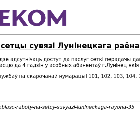
 сетцы сувязі Лунінецкага раёна
дзе адсутнічаць доступ да паслуг сеткі перадачы д
ласцю да
4 гадз
i
н
у
асобных абанентаў г
.
Лун
i
нец я
кі
службаў па скарочанай нумарацыі 101, 102, 103, 10
oblasc-raboty-na-setcy-suvyazi-lunineckaga-rayona-35