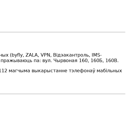
аных
(
byfly,
ZALA
, VPN,
Відэакантроль,
IMS-
я пражываюць па:
вул. Чырвоная 160, 160Б, 160В.
4, 112 магчыма выкарыстанне тэлефонаў мабільных