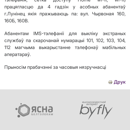
працягласцю да
4 гадз
i
н
у
асобных абанентаў
г
.
Лун
i
нец я
кія пражываюць па:
вул. Чырвоная 160,
160Б, 160В.
Абанентам
IMS
-тэлефаніі для выкліку экстраных
службаў па скарочанай нумарацыі 101, 102, 103, 104,
112 магчыма выкарыстанне тэлефонаў мабільных
аператараў.
Прыносім прабачэнні за часовыя нязручнасці
Друк