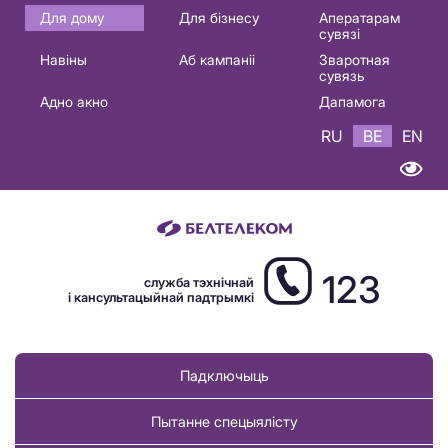
Основная
Для дому
Для бізнесу
Аператарам
сувязі
навигация
Навіны
Аб кампаніі
Зваротная
BE
сувязь
Адно акно
Дапамога
RU
BE
EN
123
служба тэхнічнай
і кансультацыйнай падтрымкі
Падключыць
Пытанне спецыялісту