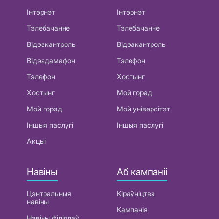
Інтэрнэт
Інтэрнэт
Тэлебачанне
Тэлебачанне
Відэакантроль
Відэакантроль
Відэадамафон
Тэлефон
Тэлефон
Хостынг
Хостынг
Мой горад
Мой горад
Мой універсітэт
Іншыя паслугі
Іншыя паслугі
Акцыі
Навіны
Аб кампаніі
Цэнтральныя
Кіраўніцтва
навіны
Кампанія
Навіны філіялаў