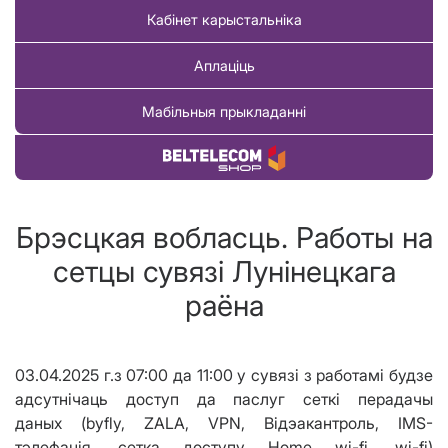
Кабінет карыстальніка
Аплаціць
Мабільныя прыкладанні
Купіць тавар
Брэсцкая вобласць. Работы на
сетцы сувязі Лунінецкага
раёна
03.04.2025 г.
з
07
:00 да
11
:00
у сувязі з работ
амі
будзе
адсутнічаць доступ да паслуг сеткі перадачы
даных
(
byfly,
ZALA
, VPN,
Відэакантроль,
IMS-
тэлефанія,
c
етка доступу Home wi-fi, wi-fi
)