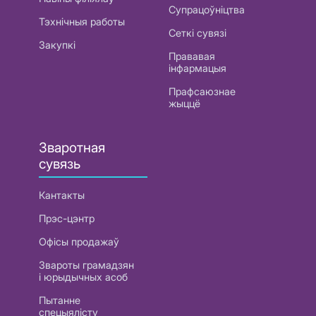
Супрацоўніцтва
Тэхнічныя работы
Сеткі сувязі
Закупкі
Прававая
інфармацыя
Прафсаюзнае
жыццё
Зваротная
сувязь
Кантакты
Прэс-цэнтр
Офісы продажаў
Звароты грамадзян
і юрыдычных асоб
Пытанне
спецыялісту