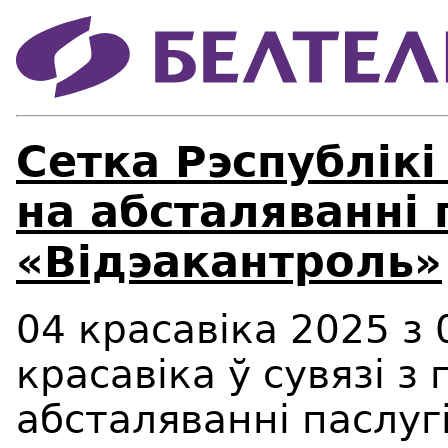
Сетка Рэспублiкi
на абсталяваннi 
«Вiдэакантроль»
04 красавіка 2025 з 
красавіка ў сувязі з
абсталяванні паслуг