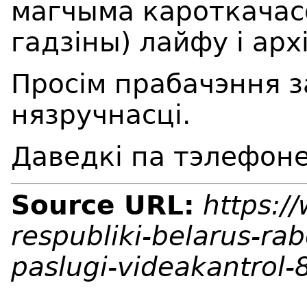
магчыма кароткачас
гадзіны) лайфу і арх
Просім прабачэння 
нязручнасці.
Даведкі па тэлефоне
Source URL:
https:/
respubliki-belarus-ra
paslugi-videakantrol-