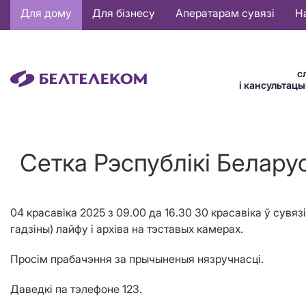
Основная
Для дому
Для бізнесу
Аператарам сувязі
Н
навигация
BE
с
і кансультац
Сетка Рэспублiкi Беларус
04 красавіка 2025 з 09.00 да 16.30 30 красавіка ў сувя
гадзіны) лайфу і архіва на тэставых камерах.
Просім прабачэння за прычыненыя нязручнасці.
Даведкі па тэлефоне 123.