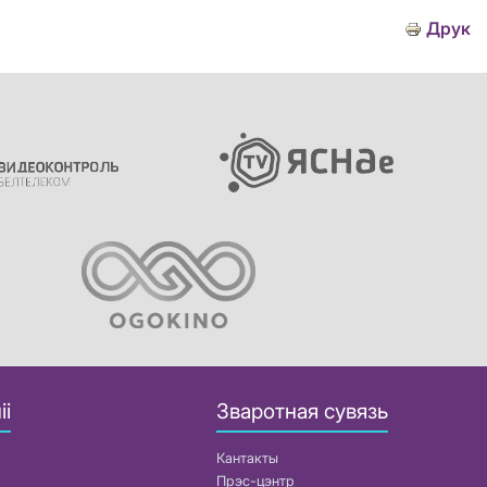
Друк
іі
Зваротная сувязь
Кантакты
Прэс-цэнтр