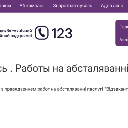
авіны
Аб кампаніі
Зваротная сувязь
Адно акно
Пад
123
лужба тэхнічнай
ыйнай падтрымкі
Апл
ь . Работы на абсталяванн
зі з правядзеннем работ на абсталяванні паслугі "Відэака