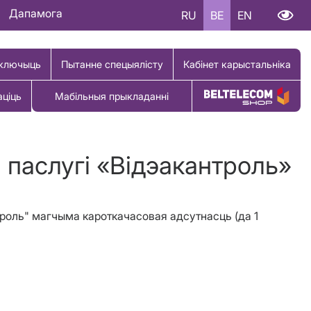
Дапамога
RU
BE
EN
ключыць
Пытанне спецыялісту
Кабінет карыстальніка
аціць
Мабільныя прыкладанні
Купіць тавар
i паслугi «Вiдэакантроль»
нтроль" магчыма кароткачасовая адсутнасць (да 1