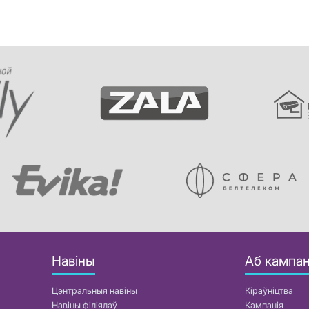
Навіны
Аб кампан
Цэнтральныя навіны
Кіраўніцтва
Навіны філіялаў
Кампанія