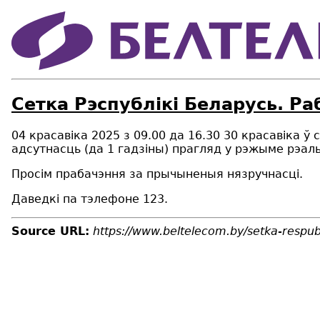
Сетка Рэспублiкi Беларусь. Ра
04 красавіка 2025 з 09.00 да 16.30 30 красавіка 
адсутнасць (да 1 гадзіны) прагляд у рэжыме рэальн
Просім прабачэння за прычыненыя нязручнасці.
Даведкі па тэлефоне 123.
Source URL:
https://www.beltelecom.by/setka-respubl