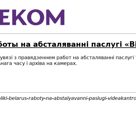
боты на абсталяваннi паслугi «
ў сувязі з правядзеннем работ на абсталяванні паслу
ага часу і архіва на камерах.
iki-belarus-raboty-na-abstalyavanni-paslugi-videakantro