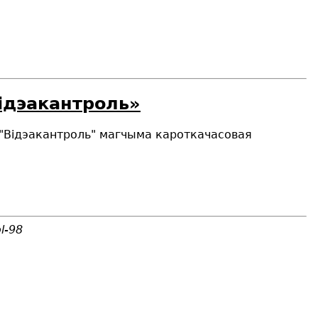
Вiдэакантроль»
гі "Відэакантроль" магчыма кароткачасовая
l-98