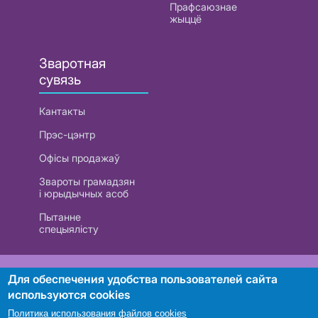
Прафсаюзнае
жыццё
Зваротная
сувязь
Кантакты
Прэс-цэнтр
Офісы продажаў
Звароты грамадзян
і юрыдычных асоб
Пытанне
спецыялісту
РУП «Белтэлекам». УНП 101007741
Для обеспечения удобства пользователей сайта
используются cookies
Политика использования файлов cookies