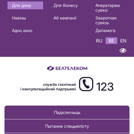
Основная
Для дому
Для бізнесу
Аператарам
сувязі
навигация
Навіны
Аб кампаніі
Зваротная
BE
сувязь
Адно акно
Дапамога
RU
BE
EN
123
служба тэхнічнай
і кансультацыйнай падтрымкі
Падключыць
Пытанне спецыялісту