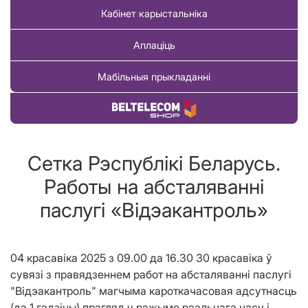
Кабінет карыстальніка
Аплаціць
Мабільныя прыкладанні
Купіць тавар
Сетка Рэспублiкi Беларусь.
Работы на абсталяваннi
паслугi «Вiдэакантроль»
04 красавіка 2025 з 09.00 да 16.30 30 красавіка ў
сувязі з правядзеннем работ на абсталяванні паслугі
"Відэакантроль" магчыма кароткачасовая адсутнасць
(да 1 гадзіны) прагляд у рэжыме рэальнага часу і