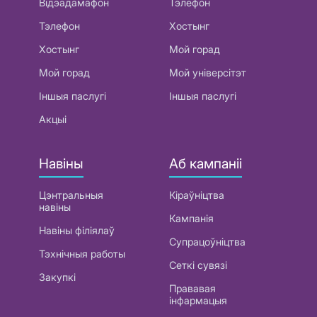
Відэадамафон
Тэлефон
Тэлефон
Хостынг
Хостынг
Мой горад
Мой горад
Мой універсітэт
Іншыя паслугі
Іншыя паслугі
Акцыі
Навіны
Аб кампаніі
Цэнтральныя
Кіраўніцтва
навіны
Кампанія
Навіны філіялаў
Супрацоўніцтва
Тэхнічныя работы
Сеткі сувязі
Закупкі
Прававая
інфармацыя