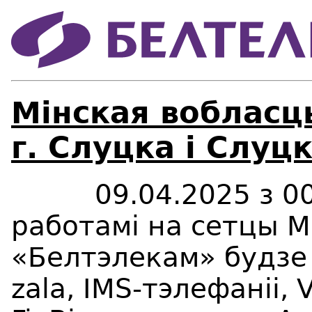
Мінская вобласц
г. Слуцка i Слуц
09.04.2025 з 00:00
работам
i
на сетцы Мі
«Белтэлекам» будзе 
zala, IMS-тэлефаніі, 