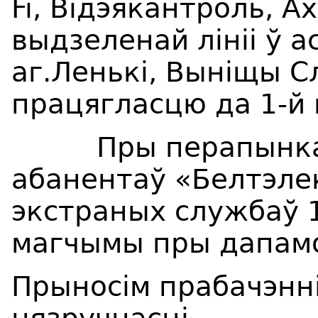
Fi, Відэякантроль, А
выдзеленай лініі ў 
аг.Леньк
i
, Вын
i
щы С
працягласцю да 1-й 
Пры перапынках т
абанентаў «Белтэле
экстраных службаў 1
магчымы пры дапамоз
Прыносім прабачэнні