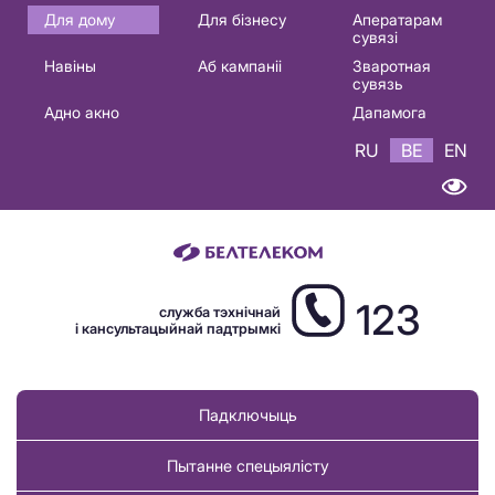
Основная
Для дому
Для бізнесу
Аператарам
сувязі
навигация
Навіны
Аб кампаніі
Зваротная
BE
сувязь
Адно акно
Дапамога
RU
BE
EN
123
служба тэхнічнай
і кансультацыйнай падтрымкі
Падключыць
Пытанне спецыялісту