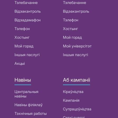
Тэлебачанне
Тэлебачанне
Відэакантроль
Відэакантроль
Відэадамафон
Тэлефон
Тэлефон
Хостынг
Хостынг
Мой горад
Мой горад
Мой універсітэт
Іншыя паслугі
Іншыя паслугі
Акцыі
Навіны
Аб кампаніі
Цэнтральныя
Кіраўніцтва
навіны
Кампанія
Навіны філіялаў
Супрацоўніцтва
Тэхнічныя работы
Сеткі сувязі