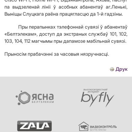
па выдзеленай лініі ў асобных абанентаў аг.Леньк
i
,
Вын
i
щы Слуцкага раёна працягласцю да 1-й гадзiны.
Пры перапынках тэлефоннай сувязі ў абанентаў
«Белтэлекам», доступ да экстраных службаў 101, 102,
103, 104, 112 магчымы пры дапамозе мабільнай сувязі.
Прыносім прабачэнні за часовыя нязручнасці.
Друк