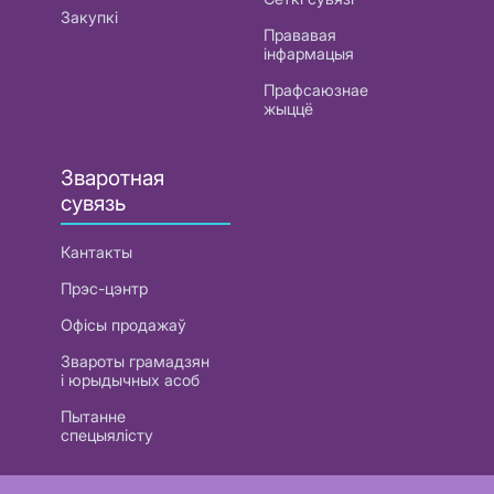
Закупкі
Прававая
інфармацыя
Прафсаюзнае
жыццё
Зваротная
сувязь
Кантакты
Прэс-цэнтр
Офісы продажаў
Звароты грамадзян
і юрыдычных асоб
Пытанне
спецыялісту