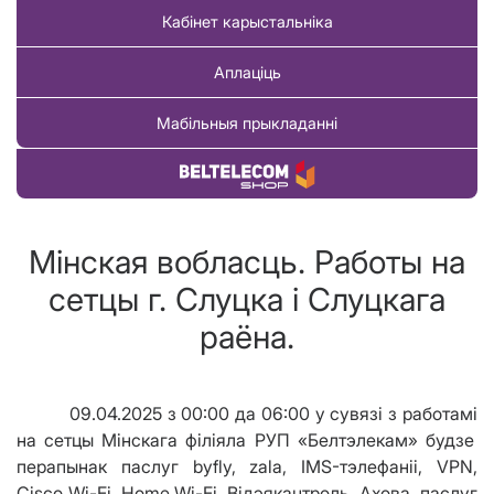
Кабінет карыстальніка
Аплаціць
Мабільныя прыкладанні
Купіць тавар
Мінская вобласць. Работы на
сетцы г. Слуцка i Слуцкага
раёна.
09.04.2025 з 00:00 да 06:00 у сувязі з работам
i
на сетцы Мінскага фiлiяла РУП «Белтэлекам» будзе
перапынак паслуг byfly, zala, IMS-тэлефаніі, VPN,
Cisco Wi-Fi, Home Wi-Fi, Відэякантроль, Ахова, паслуг