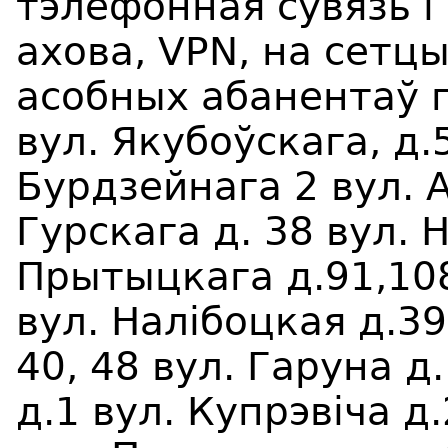
тэлефонная сувязь і 
ахова, VPN, на сетцы
асобных абанентаў г
вул. Якубоўскага, д.5
Бурдзейнага 2 вул. 
Гурскага д. 38 вул. 
Прытыцкага д.91,108.
вул. Налiбоцкая д.3
40, 48 вул. Гаруна д
д.1 вул. Купрэвiча д.