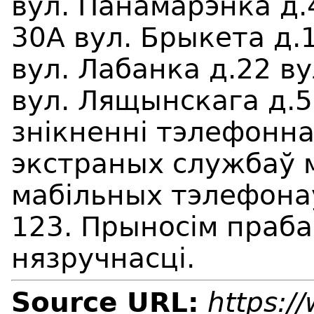
вул. Панамарэнка д.4
30А вул. Брыкета д.
вул. Лабанка д.22 в
вул. Лящынскага д.5
знікненні тэлефонна
экстраных службаў 
мабільных тэлефонаў
123. Прыносім праба
нязручнасці.
Source URL:
https:/