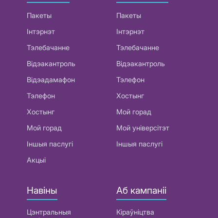
Пакеты
Пакеты
Інтэрнэт
Інтэрнэт
Тэлебачанне
Тэлебачанне
Відэакантроль
Відэакантроль
Відэадамафон
Тэлефон
Тэлефон
Хостынг
Хостынг
Мой горад
Мой горад
Мой універсітэт
Іншыя паслугі
Іншыя паслугі
Акцыі
Навіны
Аб кампаніі
Цэнтральныя
Кіраўніцтва