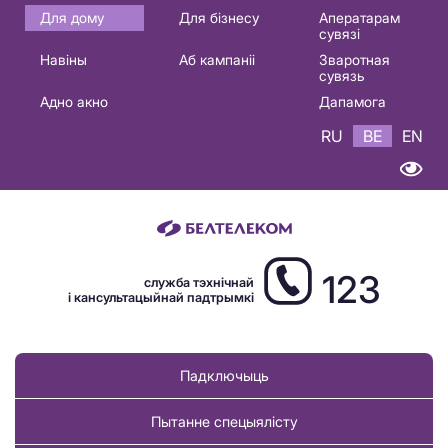
Основная
Для дому
Для бізнесу
Аператарам
сувязі
навигация
Навіны
Аб кампаніі
Зваротная
BE
сувязь
Адно акно
Дапамога
RU
BE
EN
123
служба тэхнічнай
і кансультацыйнай падтрымкі
Падключыць
Пытанне спецыялісту