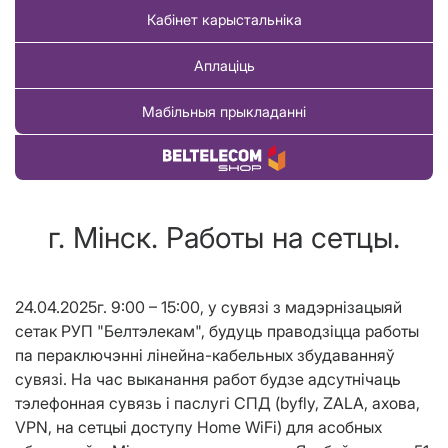
Кабінет карыстальніка
Аплаціць
Мабільныя прыкладанні
Купіць тавар
г. Мінск. Работы на сетцы.
24.04.2025г. 9:00 – 15:00, у сувязі з мадэрнізацыяй
сетак РУП "Белтэлекам", будуць праводзіцца работы
па пераключэнні лінейна-кабельных збудаванняў
сувязі. На час выканання работ будзе адсутнічаць
тэлефонная сувязь і паслугі СПД (byfly, ZALA, ахова,
VPN, на сетцыі доступу Home WiFi) для асобных