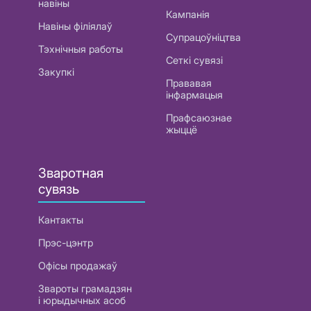
навіны
Кампанія
Навіны філіялаў
Супрацоўніцтва
Тэхнічныя работы
Сеткі сувязі
Закупкі
Прававая
інфармацыя
Прафсаюзнае
жыццё
Зваротная
сувязь
Кантакты
Прэс-цэнтр
Офісы продажаў
Звароты грамадзян
і юрыдычных асоб