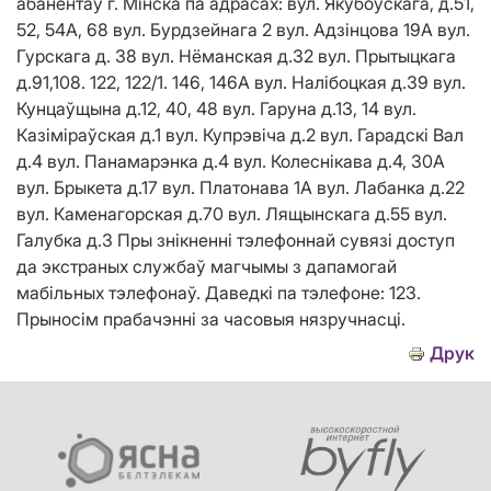
абанентаў г. Мінска па адрасах: вул. Якубоўскага, д.51,
52, 54А, 68 вул. Бурдзейнага 2 вул. Адзiнцова 19А вул.
Гурскага д. 38 вул. Нёманская д.32 вул. Прытыцкага
д.91,108. 122, 122/1. 146, 146А вул. Налiбоцкая д.39 вул.
Кунцаўщына д.12, 40, 48 вул. Гаруна д.13, 14 вул.
Казiмiраўская д.1 вул. Купрэвiча д.2 вул. Гарадскi Вал
д.4 вул. Панамарэнка д.4 вул. Колеснiкава д.4, 30А
вул. Брыкета д.17 вул. Платонава 1А вул. Лабанка д.22
вул. Каменагорская д.70 вул. Лящынскага д.55 вул.
Галубка д.3 Пры знікненні тэлефоннай сувязі доступ
да экстраных службаў магчымы з дапамогай
мабільных тэлефонаў. Даведкі па тэлефоне: 123.
Прыносім прабачэнні за часовыя нязручнасці.
Друк