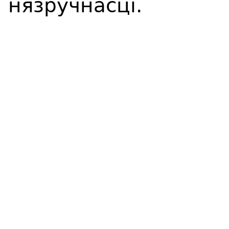
нязручнасці.