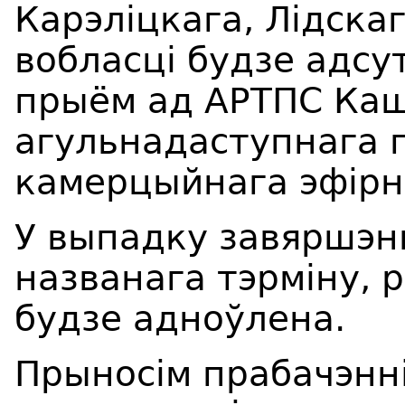
Карэліцкага, Лідска
вобласці будзе адсу
прыём ад АРТПС Каш
агульнадаступнага 
камерцыйнага эфірна
У выпадку завяршэн
названага тэрміну, 
будзе адноўлена.
Прыносім прабачэнні