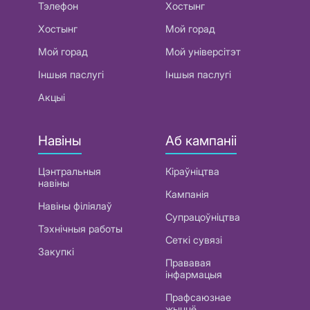
Тэлефон
Хостынг
Хостынг
Мой горад
Мой горад
Мой універсітэт
Іншыя паслугі
Іншыя паслугі
Акцыі
Навіны
Аб кампаніі
Цэнтральныя
Кіраўніцтва
навіны
Кампанія
Навіны філіялаў
Супрацоўніцтва
Тэхнічныя работы
Сеткі сувязі
Закупкі
Прававая
інфармацыя
Прафсаюзнае
жыццё