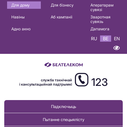
Основная
Для дому
Для бізнесу
Аператарам
сувязі
навигация
Навіны
Аб кампаніі
Зваротная
BE
сувязь
Адно акно
Дапамога
RU
BE
EN
123
служба тэхнічнай
і кансультацыйнай падтрымкі
Падключыць
Пытанне спецыялісту