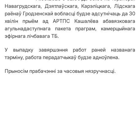
Навагрудскага, Дзятлаўскага, Карэліцкага, Лідскага
раёнаў Гродзенскай вобласці будзе адсутнічаць да 30
хв
i
л
i
н прыём ад АРТПС Кашалёва абавязковага
агульнадаступнага пакета праграм, камерцыйнага
эфірнага лічбавага ТБ.
У выпадку завяршэння работ раней названага
тэрміну, работа перадатчыкаў будзе адноўлена.
Прыносім прабачэнні за часовыя нязручнасці.