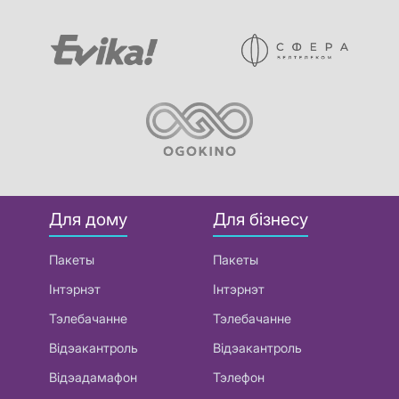
Для дому
Для бізнесу
Пакеты
Пакеты
Інтэрнэт
Інтэрнэт
Тэлебачанне
Тэлебачанне
Відэакантроль
Відэакантроль
Відэадамафон
Тэлефон