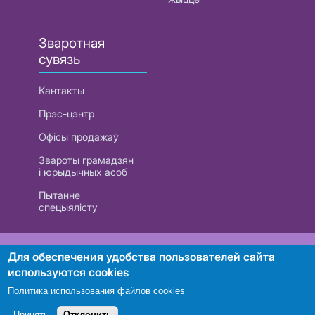
Зваротная
сувязь
Кантакты
Прэс-цэнтр
Офісы продажаў
Звароты грамадзян
і юрыдычных асоб
Пытанне
спецыялісту
РУП «Белтэлекам». УНП 101007741
Для обеспечения удобства пользователей сайта
используются cookies
Политика использования файлов cookies
Пошук
Принять
Отклонить