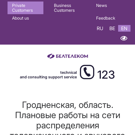
Основная
Private
Business
News
Customers
Customers
навигация
About us
Feedback
EN
RU
BE
EN
123
technical
and consulting support service
Гродненская, область.
Плановые работы на сети
распределения