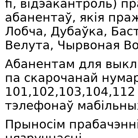
fi,
в
i
дэакантроль
)
пр
абанентаў, якія пр
Лобча,
Дуба
ў
ка
,
Бас
Велута,
Чырвоная
Во
Абанентам для выкл
па скарочанай нума
101,102,103,104,11
тэлефонаў мабільны
Прыносім прабачэнні