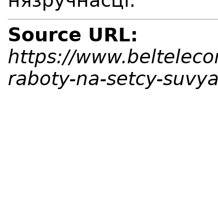
нязручнасці.
Source URL:
https://www.beltelec
raboty-na-setcy-suvy