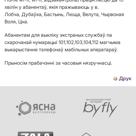
хвiлiн
у абанентаў, якія пражываюць
у
в.
Лобча,
Дуба
ў
ка
,
Бастынь
, Люща, Велута,
Чырвоная
Воля, Цна.
Абанентам для выкліку экстраных службаў па
скарочанай нумарацыі 101,102,103,104,112 магчыма
выкарыстанне тэлефонаў мабільных аператараў.
Прыносім прабачэнні за часовыя нязручнасці.
Друк