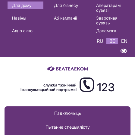
Основная
Для дому
Для бізнесу
Аператарам
сувязі
навигация
Навіны
Аб кампаніі
Зваротная
BE
сувязь
Адно акно
Дапамога
RU
BE
EN
123
служба тэхнічнай
і кансультацыйнай падтрымкі
Падключыць
Пытанне спецыялісту