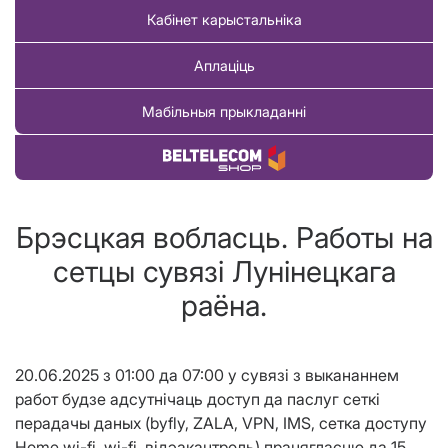
Кабінет карыстальніка
Аплаціць
Мабільныя прыкладанні
Купіць тавар
Брэсцкая вобласць. Работы на
сетцы сувязі Лунінецкага
раёна.
20.06.2025 з 01:00 да 07:00
у сувязі з выкананнем
работ будзе адсутнічаць доступ
да
паслуг сеткі
перадачы даных (byfly, ZALA,
VPN,
IMS, сетка доступу
Home wi-fi, wi-fi,
в
i
дэакантроль
)
працягласцю да 15