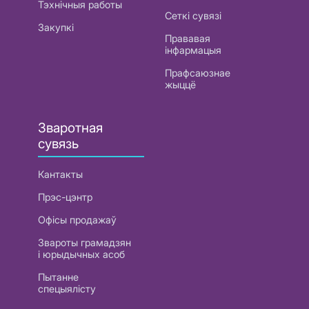
Тэхнічныя работы
Сеткі сувязі
Закупкі
Прававая
інфармацыя
Прафсаюзнае
жыццё
Зваротная
сувязь
Кантакты
Прэс-цэнтр
Офісы продажаў
Звароты грамадзян
і юрыдычных асоб
Пытанне
спецыялісту