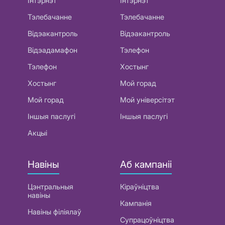
Інтэрнэт
Інтэрнэт
Тэлебачанне
Тэлебачанне
Відэакантроль
Відэакантроль
Відэадамафон
Тэлефон
Тэлефон
Хостынг
Хостынг
Мой горад
Мой горад
Мой універсітэт
Іншыя паслугі
Іншыя паслугі
Акцыі
Навіны
Аб кампаніі
Цэнтральныя
Кіраўніцтва
навіны
Кампанія
Навіны філіялаў
Супрацоўніцтва