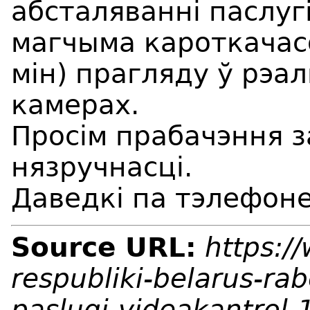
абсталяванні паслуг
магчыма кароткачас
мін) прагляду ў рэал
камерах.
Просім прабачэння 
нязручнасці.
Даведкі па тэлефоне
Source URL:
https:/
respubliki-belarus-ra
paslugi-videakantrol-