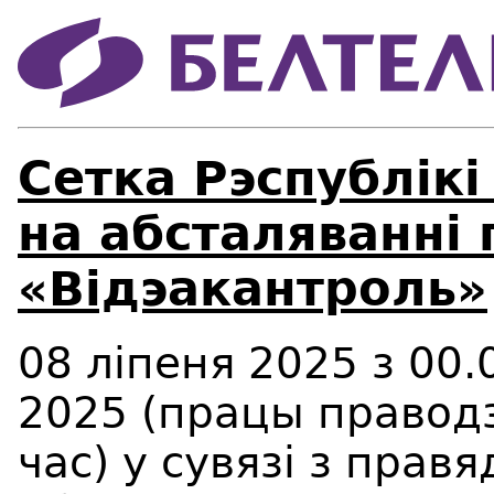
Сетка Рэспублiкi
на абсталяваннi 
«Вiдэакантроль»
08 ліпеня 2025 з 00.
2025 (працы праводз
час) у сувязі з прав