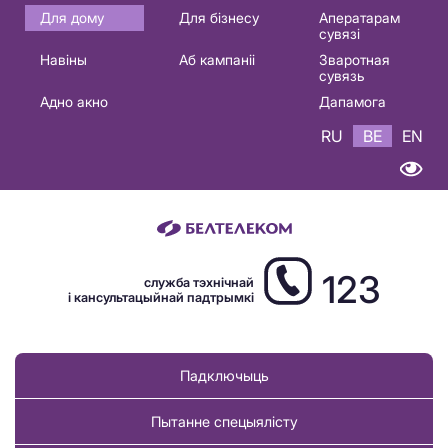
Основная
Для дому
Для бізнесу
Аператарам
сувязі
навигация
Навіны
Аб кампаніі
Зваротная
BE
сувязь
Адно акно
Дапамога
RU
BE
EN
123
служба тэхнічнай
і кансультацыйнай падтрымкі
Падключыць
Пытанне спецыялісту