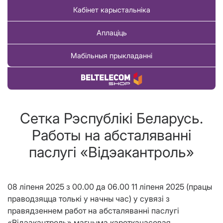
Кабінет карыстальніка
Аплаціць
Мабільныя прыкладанні
Купіць тавар
Сетка Рэспублiкi Беларусь.
Работы на абсталяваннi
паслугi «Вiдэакантроль»
08 ліпеня 2025 з 00.00 да 06.00 11 ліпеня 2025 (працы
праводзяцца толькі у начны час) у сувязі з
правядзеннем работ на абсталяванні паслугі
«Відэакантроль» магчыма кароткачасовая