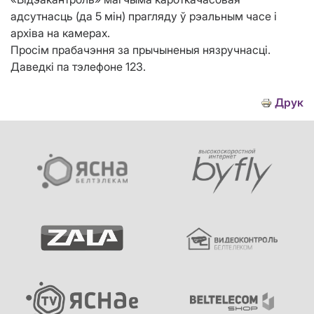
адсутнасць (да 5 мін) прагляду ў рэальным часе і
архіва на камерах.
Просім прабачэння за прычыненыя нязручнасці.
Даведкі па тэлефоне 123.
Друк