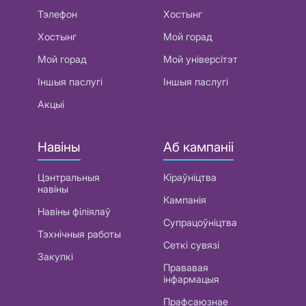
Тэлефон
Хостынг
Хостынг
Мой горад
Мой горад
Мой універсітэт
Іншыя паслугі
Іншыя паслугі
Акцыі
Навіны
Аб кампаніі
Цэнтральныя
Кіраўніцтва
навіны
Кампанія
Навіны філіялаў
Супрацоўніцтва
Тэхнічныя работы
Сеткі сувязі
Закупкі
Прававая
інфармацыя
Прафсаюзнае