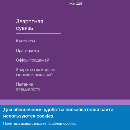
жыццё
Зваротная
сувязь
Кантакты
Прэс-цэнтр
Офісы продажаў
Звароты грамадзян
і юрыдычных асоб
Пытанне
спецыялісту
РУП «Белтэлекам». УНП 101007741
Для обеспечения удобства пользователей сайта
используются cookies
Политика использования файлов cookies