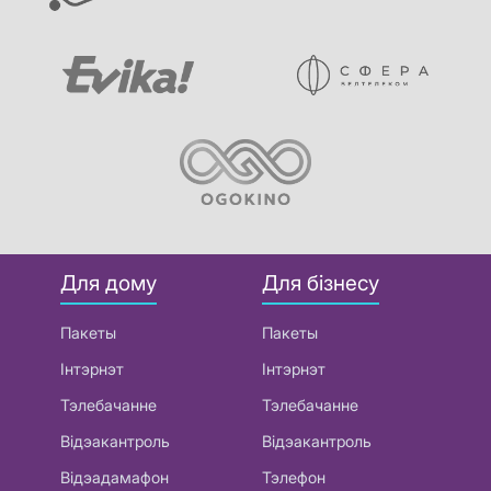
Для дому
Для бізнесу
Пакеты
Пакеты
Інтэрнэт
Інтэрнэт
Тэлебачанне
Тэлебачанне
Відэакантроль
Відэакантроль
Відэадамафон
Тэлефон