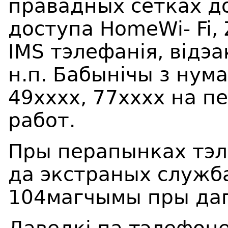
правадных сетках до
доступа HomeWi- Fi,
IMS тэлефанiя,
відэ
н.п. Бабын
ічы з
нума
49хххх, 77хххх на п
работ.
Пры перапынках тэл
да экстраных служба
104магчымы пры дап