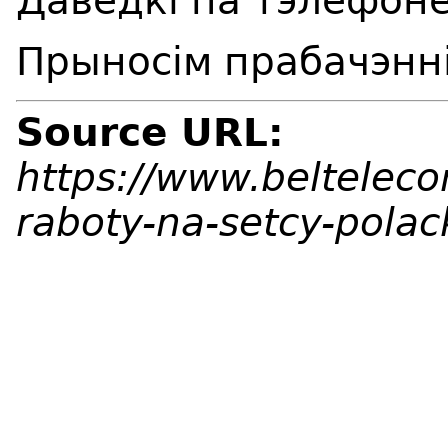
Даведкі па тэлефоне
Прыносім прабачэнні
Source URL:
https://www.beltelec
raboty-na-setcy-pola