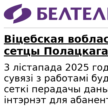
Віцебская вобла
сетцы Полацкага
3 лістапада
202
5
го
сувязі з работамі б
сеткі перадачы даны
інтэрнэт для абанент