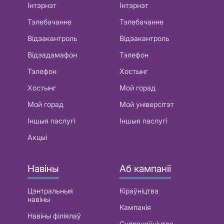
Інтэрнэт
Інтэрнэт
Тэлебачанне
Тэлебачанне
Відэакантроль
Відэакантроль
Відэадамафон
Тэлефон
Тэлефон
Хостынг
Хостынг
Мой горад
Мой горад
Мой універсітэт
Іншыя паслугі
Іншыя паслугі
Акцыі
Навіны
Аб кампаніі
Цэнтральныя
Кіраўніцтва
навіны
Кампанія
Навіны філіялаў
Супрацоўніцтва