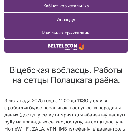
Кабінет карыстальніка
Аплаціць
Мабільныя прыкладанні
Купіць тавар
Віцебская вобласць. Работы
на сетцы Полацкага раёна.
3 лістапада
202
5
года з
11
:00 да
11
:
3
0
у сувязі
з работамі будзе перапынак паслуг сеткі перадачы
даных (доступ у сетку інтэрнэт для абанентаў паслугі
byfly на правадных сетках доступу, на сетцы доступа
HomeWi- Fi,
ZALA
, VPN, IMS тэлефанiя,
відэакантроль
)