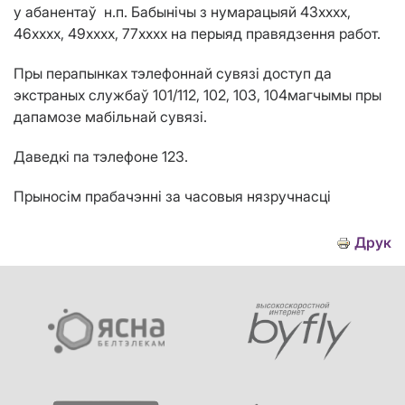
у абанентаў
н.п. Бабын
ічы з
нумарацыяй 43хххх
,
46хххх, 49хххх, 77хххх на перыяд правядзення работ.
Пры перапынках тэлефоннай сувязі доступ да
экстраных службаў 101/112, 102, 103, 104магчымы пры
дапамозе мабільнай сувязі.
Даведкі па тэлефоне 123.
Прыносім прабачэнні за часовыя нязручнасці
Друк