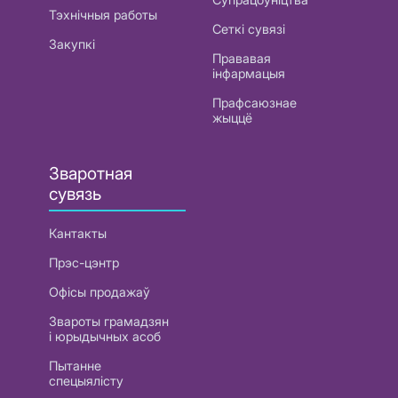
Тэхнічныя работы
Сеткі сувязі
Закупкі
Прававая
інфармацыя
Прафсаюзнае
жыццё
Зваротная
сувязь
Кантакты
Прэс-цэнтр
Офісы продажаў
Звароты грамадзян
і юрыдычных асоб
Пытанне
спецыялісту