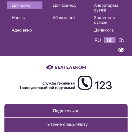
Основная
Для дому
Для бізнесу
Аператарам
сувязі
навигация
Навіны
Аб кампаніі
Зваротная
BE
сувязь
Адно акно
Дапамога
RU
BE
EN
123
служба тэхнічнай
і кансультацыйнай падтрымкі
Падключыць
Пытанне спецыялісту