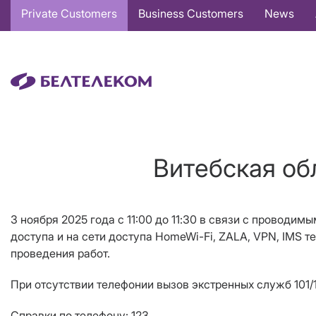
Основная
Private Customers
Business Customers
News
навигация
EN
Витебская об
3 ноября 2025 года с 11:00 до 11
:
3
0
в связи с проводимы
доступа и на сети доступа
HomeWi
-
Fi
,
ZALA
,
VPN
, IMS т
проведения работ.
При отсутствии телефонии вызов экстренных служб 101/1
Справки по телефону: 123