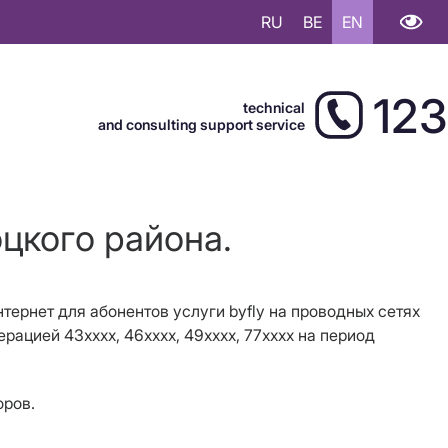
RU
BE
EN
123
technical
and consulting support service
цкого района.
нтернет для абонентов услуги
byfly
на проводных сетях
ерацией 43хххх, 46хххх, 49хххх, 77хххх на период
оров.