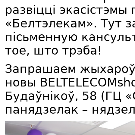
развіцці экасістэмы 
«Белтэлекам». Тут 
пісьменную кансуль
тое, што трэба!
Запрашаем жыхароў
новы BELTELECOMsho
Будаўнікоў, 58 (ГЦ 
панядзелак – нядзеля