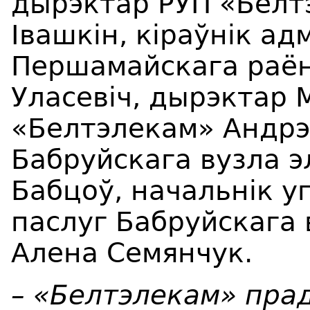
дырэктар РУП «Белт
Івашкін, кіраўнік ад
Першамайскага раёна
Уласевіч, дырэктар 
«Белтэлекам» Андрэ
Бабруйскага вузла э
Бабцоў, начальнік у
паслуг Бабруйскага 
Алена Семянчук.
– «Белтэлекам» пра