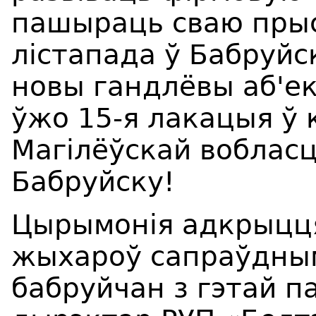
пашыраць сваю прысу
лістапада ў Бабруй
новы гандлёвы аб'е
ўжо 15-я лакацыя ў к
Магілёўскай вобласц
Бабруйску!
Цырымонія адкрыцця
жыхароў сапраўдным
бабруйчан з гэтай п