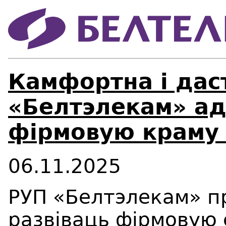
Камфортна і дас
«Белтэлекам» а
фірмовую краму
06.11.2025
РУП «Белтэлекам» п
развіваць фірмовую 