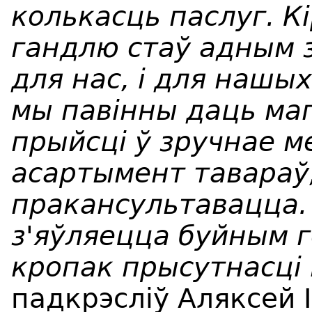
колькасць паслуг. К
гандлю стаў адным 
для нас, і для нашы
мы павінны даць ма
прыйсці ў зручнае м
асартымент тавараў
пракансультавацца. 
з'яўляецца буйным 
кропак прысутнасці
падкрэсліў Аляксей 