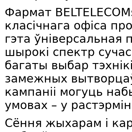
Фармат BELTELECOMs
класічнага офіса пр
гэта ўніверсальная 
шырокі спектр сучас
багаты выбар тэхнік
замежных вытворца
кампаніі могуць на
умовах – у растэрмі
Сёння жыхарам і ка