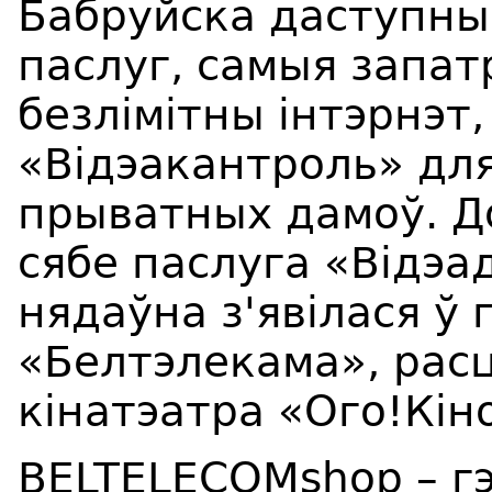
Бабруйска даступны
паслуг, самыя запат
безлімітны інтэрнэт,
«Відэакантроль» дл
прыватных дамоў. Д
сябе паслуга «Відэа
нядаўна з'явілася ў
«Белтэлекама», рас
кінатэатра «Ого!Кін
BELTELECOMshop – гэ