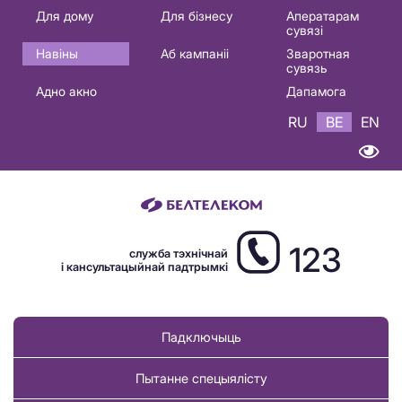
Основная
Для дому
Для бізнесу
Аператарам
сувязі
навигация
Навіны
Аб кампаніі
Зваротная
BE
сувязь
Адно акно
Дапамога
RU
BE
EN
123
служба тэхнічнай
і кансультацыйнай падтрымкі
Падключыць
Пытанне спецыялісту