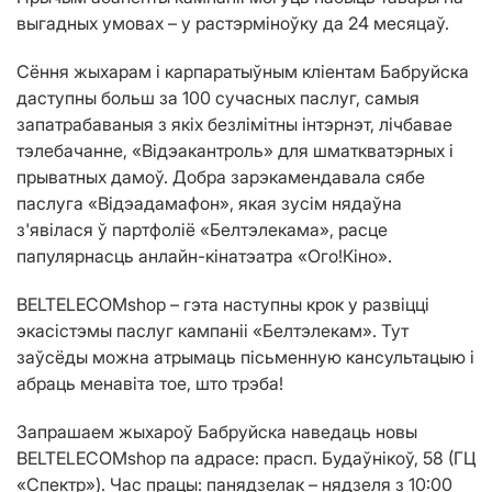
выгадных умовах – у растэрміноўку да 24 месяцаў.
Сёння жыхарам і карпаратыўным кліентам Бабруйска
даступны больш за 100 сучасных паслуг, самыя
запатрабаваныя з якіх безлімітны інтэрнэт, лічбавае
тэлебачанне, «Відэакантроль» для шматкватэрных і
прыватных дамоў. Добра зарэкамендавала сябе
паслуга «Відэадамафон», якая зусім нядаўна
з'явілася ў партфоліё «Белтэлекама», расце
папулярнасць анлайн-кінатэатра «Ого!Кіно».
BELTELECOMshop – гэта наступны крок у развіцці
экасістэмы паслуг кампаніі «Белтэлекам». Тут
заўсёды можна атрымаць пісьменную кансультацыю і
абраць менавіта тое, што трэба!
Запрашаем жыхароў Бабруйска наведаць новы
BELTELECOMshop па адрасе: прасп. Будаўнікоў, 58 (ГЦ
«Спектр»). Час працы: панядзелак – нядзеля з 10:00