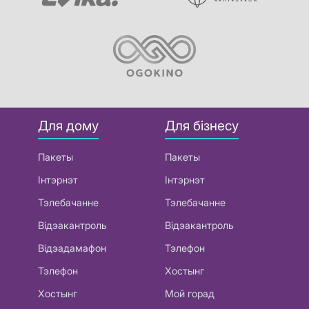
Для дому
Для бізнесу
Пакеты
Пакеты
Інтэрнэт
Інтэрнэт
Тэлебачанне
Тэлебачанне
Відэакантроль
Відэакантроль
Відэадамафон
Тэлефон
Тэлефон
Хостынг
Хостынг
Мой горад