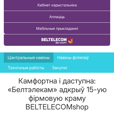
Кабінет карыстальніка
Аплаціць
Мабільныя прыкладанні
Купіць тавар
News
Цэнтральныя навіны
Навіны філіялаў
menu
Тэхнічныя работы
Закупкі
Камфортна і даступна:
«Белтэлекам» адкрыў 15-ую
фірмовую краму
BELTELECOMshop