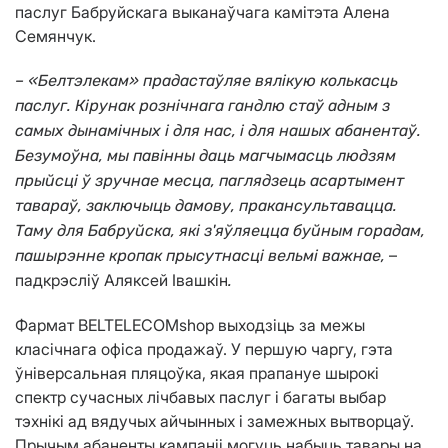
паслуг Бабруйскага выканаўчага камітэта Алена
Семянчук.
– «Белтэлекам» прадастаўляе вялікую колькасць
паслуг. Кірунак рознічнага гандлю стаў адным з
самых дынамічных і для нас, і для нашых абанентаў.
Безумоўна, мы павінны даць магчымасць людзям
прыйсці ў зручнае месца, паглядзець асартымент
тавараў, заключыць дамову, пракансультавацца.
Таму для Бабруйска, які з'яўляецца буйным горадам,
–
пашырэнне кропак прысутнасці вельмі важнае,
падкрэсліў Аляксей Івашкін
.
Фармат BELTELECOMshop выходзіць за межы
класічнага офіса продажаў. У першую чаргу, гэта
ўніверсальная пляцоўка, якая прапануе шырокі
спектр сучасных лічбавых паслуг і багаты выбар
тэхнікі ад вядучых айчынных і замежных вытворцаў.
Прычым абаненты кампаніі могуць набыць тавары на