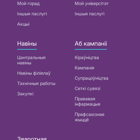
Мой горад
Мой універсітэт
Іншыя паслугі
Іншыя паслугі
Акцыі
Навіны
Аб кампаніі
Цэнтральныя
Кіраўніцтва
навіны
Кампанія
Навіны філіялаў
Супрацоўніцтва
Тэхнічныя работы
Сеткі сувязі
Закупкі
Прававая
інфармацыя
Прафсаюзнае
жыццё
Зваротная