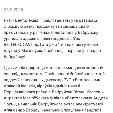
06.11.2025
РУП «Белтэлекам» працягвае актыўна развіваць
фірмовую сетку продажаў і пашыраць сваю
прысутнасць у рэгіёнах. 6 лістапада ў Бабруйску
ўрачыста адкрыты новы гандлёвы аб'ект
BELTELECOMshop. Гэта ўжо 15-я лакацыя ў краіне,
другая ў Магілёўскай вобласці і першая ў горадзе
Бабруйску!
Цырымонія адкрыцця стала для мясцовых жыхароў
сапраўдным святам. Павіншавалі бабруйчан з гэтай
падзеяй генеральны дырэктар РУП «Белтэлекам»
Аляксей Івашкін, кіраўнік адміністрацыі
Першамайскага раёна г. Бабруйска Віталь Уласевіч,
дырэктар Магілёўскага філіяла «Белтэлекам» Андрэй
Чорны, начальнік Бабруйскага вузла электрасувязі
Аляксандр Бабцоў, начальнік упраўлення гандлю і