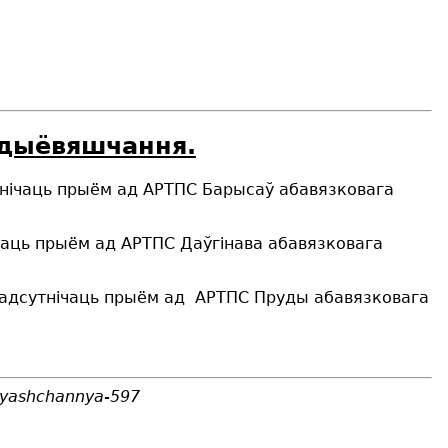
адыёвяшчання.
тнічаць прыём ад АРТПС Барысаў абавязковага
чаць прыём ад АРТПС Даўгінава абавязковага
 адсутнічаць прыём ад АРТПС Пруды абавязковага
ovyashchannya-597