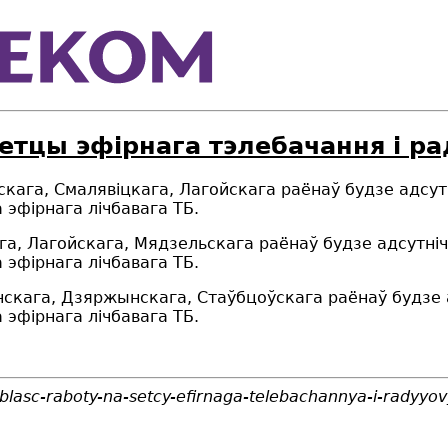
сетцы эфірнага тэлебачання і р
кага, Смалявіцкага, Лагойскага раёнаў будзе адсу
эфірнага лічбавага ТБ.
га, Лагойскага, Мядзельскага раёнаў будзе адсутні
эфірнага лічбавага ТБ.
скага, Дзяржынскага, Стаўбцоўскага раёнаў будзе
эфірнага лічбавага ТБ.
blasc-raboty-na-setcy-efirnaga-telebachannya-i-radyy