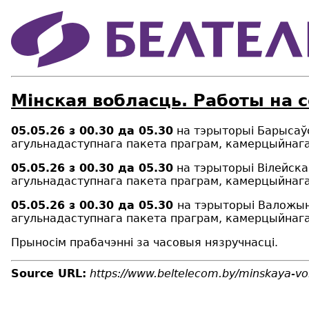
Мінская вобласць. Работы на 
05.05.26 з 00.30 да 05.30
на тэрыторыі Барысаўс
агульнадаступнага пакета праграм, камерцыйнага 
05.05.26 з 00.30 да 05.30
на тэрыторыі Вілейска
агульнадаступнага пакета праграм, камерцыйнага 
05.05.26 з 00.30 да 05.30
на тэрыторыі Валожын
агульнадаступнага пакета праграм, камерцыйнага 
Прыносім прабачэнні за часовыя нязручнасці.
Source URL:
https://www.beltelecom.by/minskaya-vo