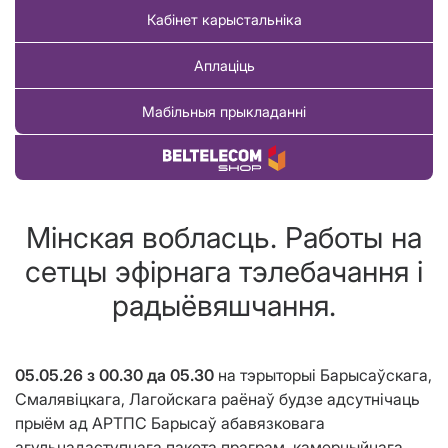
Кабінет карыстальніка
Аплаціць
Мабільныя прыкладанні
Купіць тавар
Мінская вобласць. Работы на
сетцы эфірнага тэлебачання і
радыёвяшчання.
05.05.26 з 00.30 да 05.30
на тэрыторыі Барысаўскага,
Смалявіцкага, Лагойскага раёнаў будзе адсутнічаць
прыём ад АРТПС Барысаў абавязковага
агульнадаступнага пакета праграм, камерцыйнага