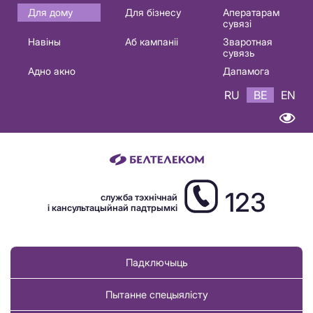
Основная
Для дому
Для бізнесу
Аператарам
сувязі
навигация
Навіны
Аб кампаніі
Зваротная
BE
сувязь
Адно акно
Дапамога
RU
BE
EN
123
служба тэхнічнай
і кансультацыйнай падтрымкі
Падключыць
Пытанне спецыялісту