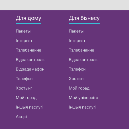
Для дому
Для бізнесу
Пакеты
Пакеты
Інтэрнэт
Інтэрнэт
Тэлебачанне
Тэлебачанне
Відэакантроль
Відэакантроль
Відэадамафон
Тэлефон
Тэлефон
Хостынг
Хостынг
Мой горад
Мой горад
Мой універсітэт
Іншыя паслугі
Іншыя паслугі
Акцыі