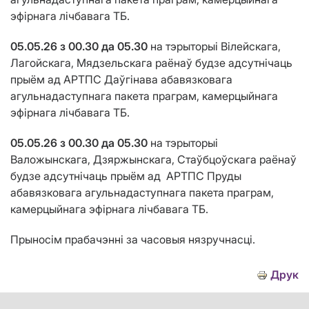
эфірнага лічбавага ТБ.
05.05.26 з 00.30 да 05.30
на тэрыторыі Вілейскага,
Лагойскага, Мядзельскага раёнаў будзе адсутнічаць
прыём ад АРТПС Даўгінава абавязковага
агульнадаступнага пакета праграм, камерцыйнага
эфірнага лічбавага ТБ.
05.05.26 з 00.30 да 05.30
на тэрыторыі
Валожынскага, Дзяржынскага, Стаўбцоўскага раёнаў
будзе адсутнічаць прыём ад АРТПС Пруды
абавязковага агульнадаступнага пакета праграм,
камерцыйнага эфірнага лічбавага ТБ.
Прыносім прабачэнні за часовыя нязручнасці.
Друк