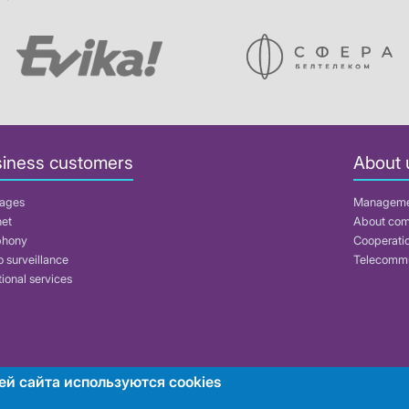
iness customers
About 
ages
Managem
net
About co
phony
Cooperati
 surveillance
Telecommu
ional services
ей сайта используются cookies