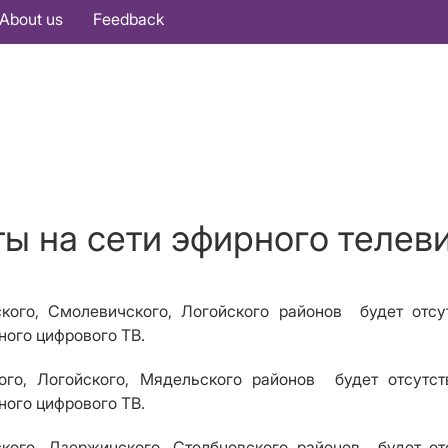
About us
Feedback
ты на сети эфирного телев
ского, Смолевичского, Логойского районов
будет отсу
ного цифрового ТВ
.
ого, Логойского, Мядельского районов
будет отсутст
ного цифрового ТВ
.
кого, Дзержинского, Столбцовского районов
будет от