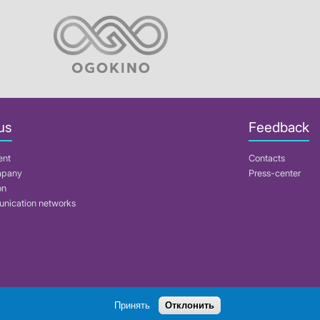
us
Feedback
ent
Contacts
mpany
Press-center
on
nication networks
Search
Принять
Отклонить