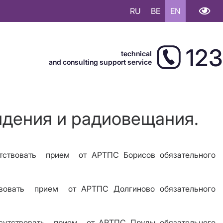
RU
BE
EN
123
technical
and consulting support service
идения и радиовещания.
тствовать
прием
от АРТПС Борисов обязательного
вовать
прием
от АРТПС Долгиново обязательного
сутствовать
прием
от АРТПС Пруды обязательного