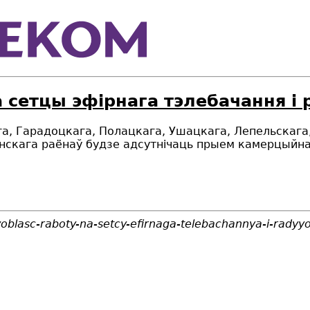
а сетцы эфірнага тэлебачання і
кага, Гарадоцкага, Полацкага, Ушацкага, Лепельскаг
нскага раёнаў будзе адсутнічаць прыем камерцыйнаг
voblasc-raboty-na-setcy-efirnaga-telebachannya-i-rady