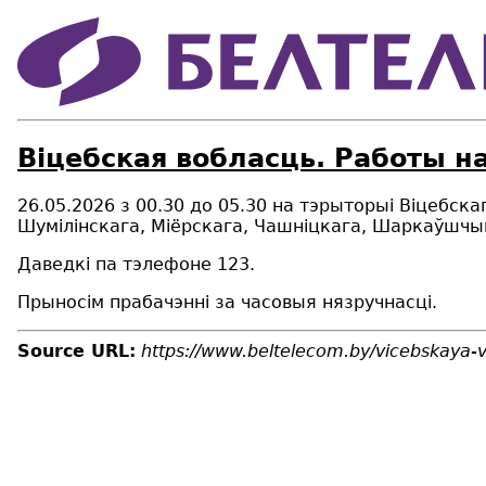
Віцебская вобласць. Работы н
26.05.2026 з 00.30 до 05.30 на тэрыторыі Віцебс
Шумілінскага, Міёрскага, Чашніцкага, Шаркаўшчы
Даведкі па тэлефоне 123.
Прыносім прабачэнні за часовыя нязручнасці.
Source URL:
https://www.beltelecom.by/vicebskaya-