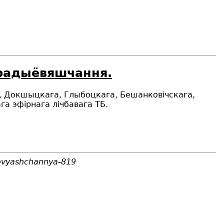
 радыёвяшчання.
а, Докшыцкага, Глыбоцкага, Бешанковічскага,
а эфірнага лічбавага ТБ.
yovyashchannya-819