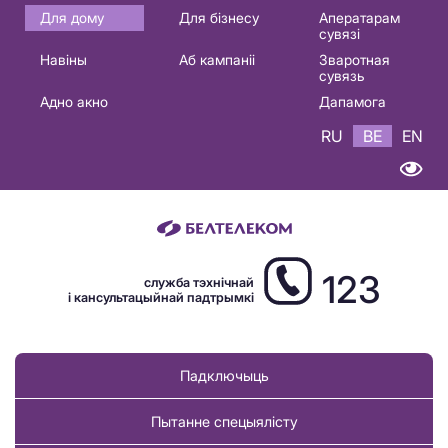
Основная
Для дому
Для бізнесу
Аператарам
сувязі
навигация
Навіны
Аб кампаніі
Зваротная
BE
сувязь
Адно акно
Дапамога
RU
BE
EN
123
служба тэхнічнай
і кансультацыйнай падтрымкі
Падключыць
Пытанне спецыялісту