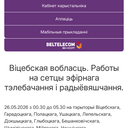
Кабінет карыстальніка
Аплаціць
Мабільныя прыкладанні
Купіць тавар
Віцебская вобласць. Работы
на сетцы эфірнага
тэлебачання і радыёвяшчання.
26.05.2026 з 00.30 до 05.30 на тэрыторыі Віцебскага,
Гарадоцкага, Полацкага, Ушацкага, Лепельскага,
Докшыцкага, Глыбоцкага, Бешанковічскага,
Шумілінскага, Міёрскага, Чашніцкага,