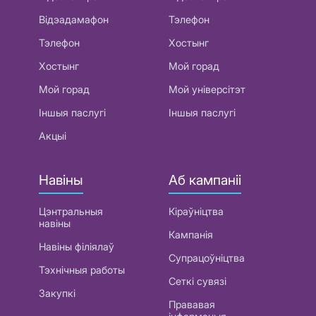
Відэадамафон
Тэлефон
Тэлефон
Хостынг
Хостынг
Мой горад
Мой горад
Мой універсітэт
Іншыя паслугі
Іншыя паслугі
Акцыі
Навіны
Аб кампаніі
Цэнтральныя
Кіраўніцтва
навіны
Кампанія
Навіны філіялаў
Супрацоўніцтва
Тэхнічныя работы
Сеткі сувязі
Закупкі
Прававая