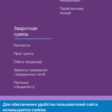
інфармацыя
Прафсаюзнае
жыццё
Зваротная
сувязь
Кантакты
Прэс-цэнтр
Офісы продажаў
Звароты грамадзян
і юрыдычных асоб
Пытанне
спецыялісту
РУП «Белтэлекам». УНП 101007741
Для обеспечения удобства пользователей сайта
используются cookies