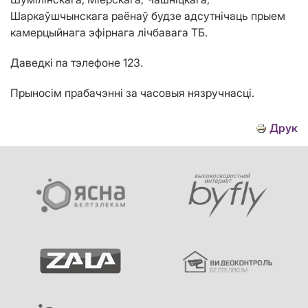
Шаркаўшчынскага раёнаў будзе адсутнічаць прыем
камерцыйнага эфірнага лічбавага ТБ.
Даведкі па тэлефоне 123.
Прыносім прабачэнні за часовыя нязручнасці.
Друк