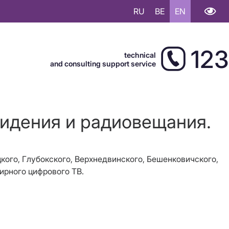
RU
BE
EN
123
technical
and consulting support service
видения и радиовещания.
цкого, Глубокского, Верхнедвинского, Бешенковичского,
ирного цифрового ТВ.