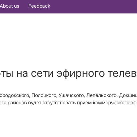
About us
Feedback
оты на сети эфирного теле
Городокского, Полоцкого, Ушачского, Лепельского, Докши
ого районов
будет отсутствовать прием коммерческого эф