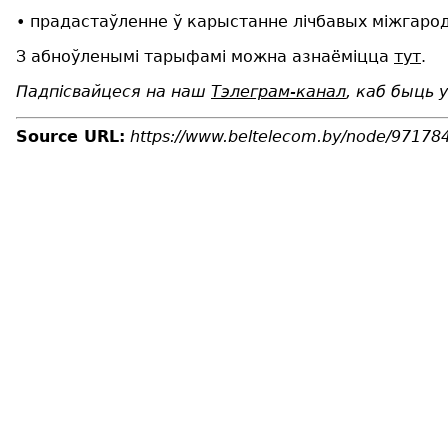
• прадастаўленне ў карыстанне лічбавых міжгарод
З абноўленымі тарыфамі можна азнаёміцца
тут
.
Падпісвайцеся на наш
Тэлеграм-канал
, каб быць у
Source URL:
https://www.beltelecom.by/node/97178