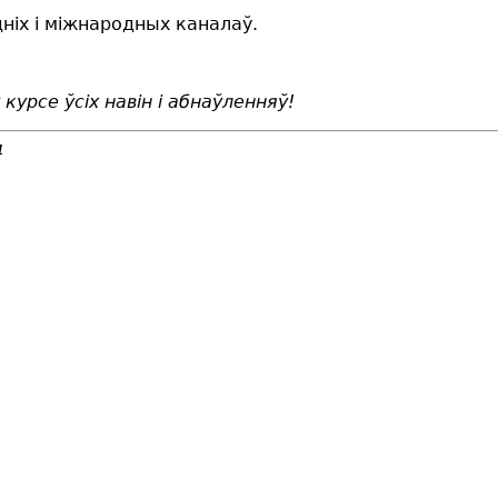
ніх і міжнародных каналаў.
 курсе ўсіх навін і абнаўленняў!
4