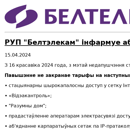
РУП "Белтэлекам" інфармуе а
15.04.2024
З 16 красавіка 2024 года, з мэтай недапушчэння 
Павышэнне не закранае тарыфы на наступныя
• стацыянарны шырокапалосны доступ у сетку Інт
• «Відэакантроль»;
• "Разумны дом";
• прадастаўленне аператарам электрасувязі досту
• аб'яднанне карпаратыўных сетак па IP-пратаколу