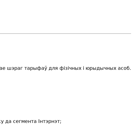
шае шэраг тарыфаў для фізічных і юрыдычных асоб.
у да сегмента Інтэрнэт;