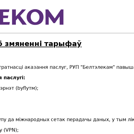
б змяненні тарыфаў
стратнасці аказання паслуг, РУП "Белтэлекам" павы
 паслугі:
эрнэт (
byfly
тм
);
пу да міжнародных сетак перадачы даных, у тым лік
 (VPN);