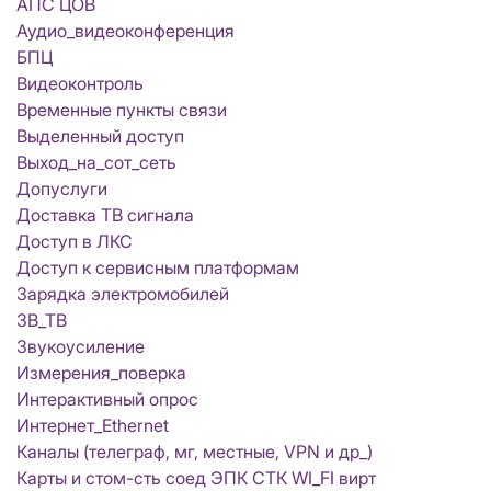
АПС ЦОВ
Аудио_видеоконференция
БПЦ
Видеоконтроль
Временные пункты связи
Выделенный доступ
Выход_на_сот_сеть
Допуслуги
Доставка ТВ сигнала
Доступ в ЛКС
Доступ к сервисным платформам
Зарядка электромобилей
ЗВ_ТВ
Звукоусиление
Измерения_поверка
Интерактивный опрос
Интернет_Ethernet
Каналы (телеграф, мг, местные, VPN и др_)
Карты и стом-сть соед ЭПК СТК WI_FI вирт