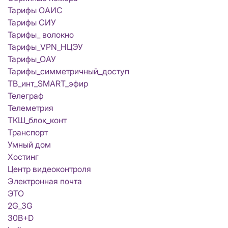
Тарифы ОАИС
Тарифы СИУ
Тарифы_ волокно
Тарифы_VPN_НЦЭУ
Тарифы_ОАУ
Тарифы_симметричный_доступ
ТВ_инт_SMART_эфир
Телеграф
Телеметрия
ТКШ_блок_конт
Транспорт
Умный дом
Хостинг
Центр видеоконтроля
Электронная почта
ЭТО
2G_3G
30B+D