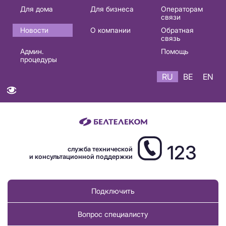
Основная
Для дома
Для бизнеса
Операторам
связи
навигация
Новости
О компании
Обратная
RU
связь
Админ.
Помощь
процедуры
RU
BE
EN
123
служба технической
и консультационной поддержки
Подключить
Вопрос специалисту