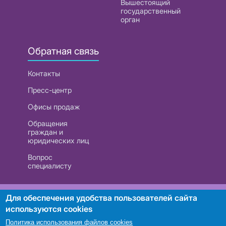
Вышестоящий
государственный
орган
Обратная связь
Контакты
Пресс-центр
Офисы продаж
Обращения
граждан и
юридических лиц
Вопрос
специалисту
РУП «Белтелеком». УНП 101007741
Для обеспечения удобства пользователей сайта
используются cookies
Политика использования файлов cookies