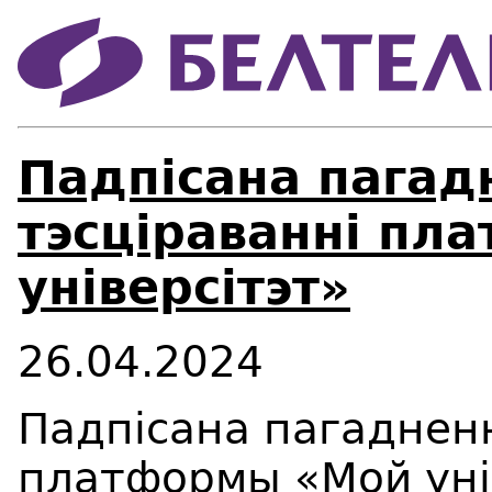
Падпісана пагад
тэсціраванні пл
універсітэт»
26.04.2024
Падпісана пагадненн
платформы «Мой унів