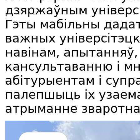
дзяржаўным універсі
Гэты мабільны дадат
важных універсітэцкі
навінам, апытанняў,
кансультаванню і мн
абітурыентам і супр
палепшыць іх узаема
атрыманне зваротнай