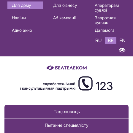
Основная
Для дому
Для бізнесу
Аператарам
сувязі
навигация
Навіны
Аб кампаніі
Зваротная
BE
сувязь
Адно акно
Дапамога
RU
BE
EN
123
служба тэхнічнай
і кансультацыйнай падтрымкі
Падключыць
Пытанне спецыялісту