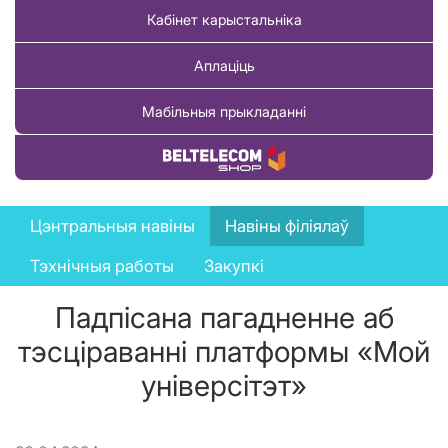
Кабінет карыстальніка
Аплаціць
Мабільныя прыкладанні
Купіць тавар
News
Цэнтральныя навіны
Навіны філіялаў
menu
Тэхнічныя работы
Закупкі
Падпісана пагадненне аб
тэсціраванні платформы «Мой
універсітэт»