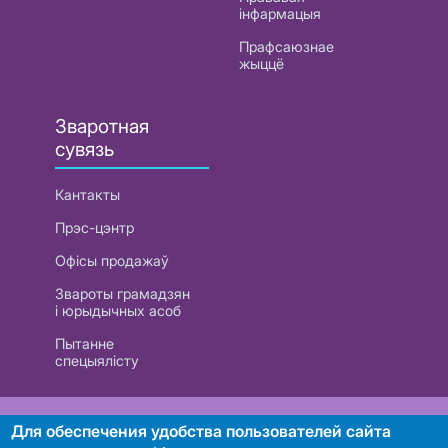
інфармацыя
Прафсаюзнае
жыццё
Зваротная
сувязь
Кантакты
Прэс-цэнтр
Офісы продажаў
Звароты грамадзян
і юрыдычных асоб
Пытанне
спецыялісту
РУП «Белтэлекам». УНП 101007741
Для обеспечения удобства пользователей сайта