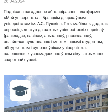
26.04.2024
Падпісана пагадненне аб тэсціраванні платформы
«Мой універсітэт» з Брэсцкім дзяржаўным
універсітэтам ім. А.С. Пушкіна. Гэты мабільны дадатак
спросціць доступ да важных універсітэцкіх сэрвісаў
(раскладзе, навінам, апытанняў, рассыланняў,
онлайн-кансультаванню і многім іншым) студэнтам,
абітурыентам і супрацоўнікам універсітэта,
палепшыць іх узаемадзеянне ў тым ліку і атрыманне
зваротнай сувязі.