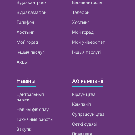
Відэакантроль
Відэакантроль
Відэадамафон
Тэлефон
Тэлефон
Хостынг
Хостынг
Мой горад
Мой горад
Мой універсітэт
Іншыя паслугі
Іншыя паслугі
Акцыі
Навіны
Аб кампаніі
Цэнтральныя
Кіраўніцтва
навіны
Кампанія
Навіны філіялаў
Супрацоўніцтва
Тэхнічныя работы
Сеткі сувязі
Закупкі
Прававая