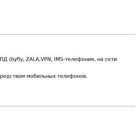
СПД (
byfly
, ZALA,
VPN
, IMS-телефония, на сети
осредством мобильных телефонов.