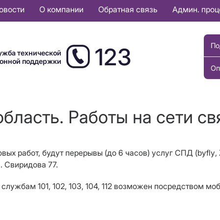
овости
О компании
Обратная связь
Админ. про
По
123
ужба технической
ионной поддержки
Оп
бласть. Работы на сети свя
овых работ, будут перерывы (до 6 часов) услуг СПД (
byfly
,
. Свиридова 77.
службам 101, 102, 103, 104, 112 возможен посредством мо