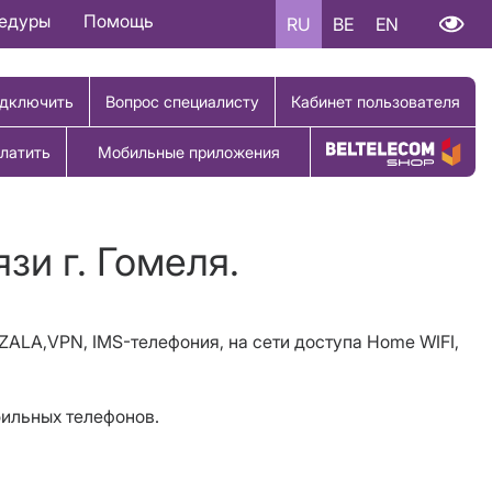
цедуры
Помощь
RU
BE
EN
дключить
Вопрос специалисту
Кабинет пользователя
латить
Мобильные приложения
Купить товар
зи г. Гомеля.
 ZALA,
VPN
, IMS-телефония, на сети доступа Home WIFI,
бильных телефонов.