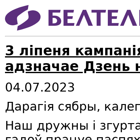
3 ліпеня кампані
адзначае Дзень 
04.07.2023
Дарагія сябры, калег
Наш дружны і згурт
гадоў працуе паспях