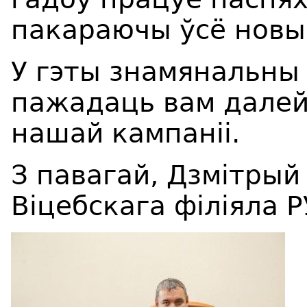
пакараючы ўсё новы
У гэты знамянальны
пажадаць вам далей
нашай кампаніі.
З павагай, Дзмітрый
Віцебскага філіяла 