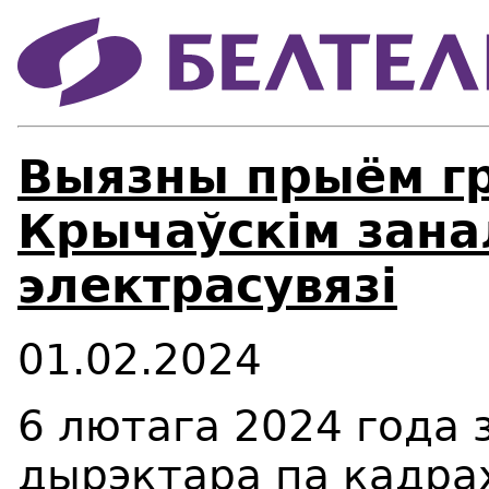
Выязны прыём г
Крычаўскім зана
электрасувязі
01.02.2024
6 лютага 2024 года з
дырэктара па кадра