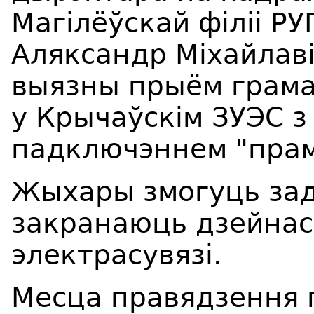
Магілёўскай філіі Р
Аляксандр Міхайлав
выязны прыём грама
у Крычаўскім ЗУЭС 
падключэннем "прамо
Жыхары змогуць зад
закранаюць дзейнасц
электрасувязі.
Месца правядзення п