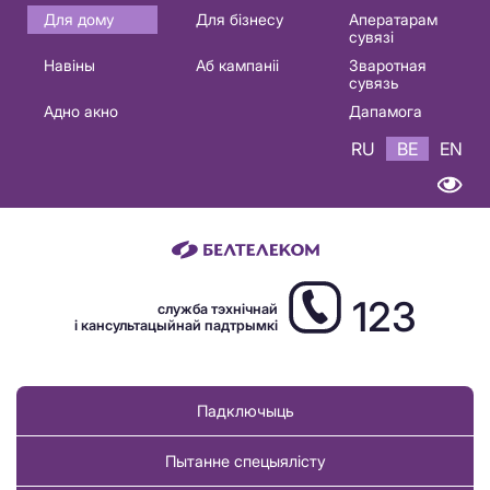
Основная
Для дому
Для бізнесу
Аператарам
сувязі
навигация
Навіны
Аб кампаніі
Зваротная
BE
сувязь
Адно акно
Дапамога
RU
BE
EN
123
служба тэхнічнай
і кансультацыйнай падтрымкі
Падключыць
Пытанне спецыялісту