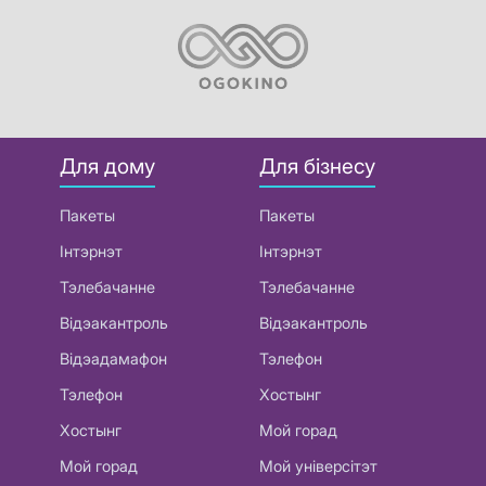
Для дому
Для бізнесу
Пакеты
Пакеты
Інтэрнэт
Інтэрнэт
Тэлебачанне
Тэлебачанне
Відэакантроль
Відэакантроль
Відэадамафон
Тэлефон
Тэлефон
Хостынг
Хостынг
Мой горад
Мой горад
Мой універсітэт