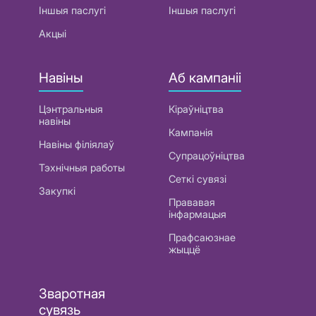
Іншыя паслугі
Іншыя паслугі
Акцыі
Навіны
Аб кампаніі
Цэнтральныя
Кіраўніцтва
навіны
Кампанія
Навіны філіялаў
Супрацоўніцтва
Тэхнічныя работы
Сеткі сувязі
Закупкі
Прававая
інфармацыя
Прафсаюзнае
жыццё
Зваротная
сувязь