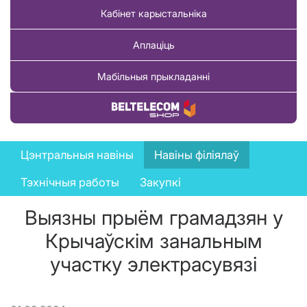
Кабінет карыстальніка
Аплаціць
Мабільныя прыкладанні
Купіць тавар
News
Цэнтральныя навіны
Навіны філіялаў
menu
Тэхнічныя работы
Закупкі
Выязны прыём грамадзян у
Крычаўскім занальным
участку электрасувязі