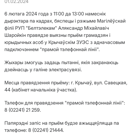
01.02.2024
6 лютага 2024 года з 11:00 да 13:00 намеснік
дырэктара па кадрах, бяспецы і рэжыме Магілёўскай
філіі РУП "Белтэлекам" Аляксандр Міхайлавіч
Шаройкін правядзе выязны прыём грамадзян і
юрыдычных асоб у Крычаўскім ЗУЭС з адначасовым
падключэннем "прамой тэлефоннай лініі".
Жыхары змогуць задаць пытанні, якія закранаюць
дзейнасць у галіне электрасувязі.
Месца правядзення прыёму: г. Крычаў, вул. Савецкая,
44 (кабінет начальніка ўчастка).
Тэлефон для правядзення "прамой тэлефоннай лініі":
8 (02241) 21 259.
Папярэдні запіс на прыём будзе ажыццяўляцца па
тэлефоне: 8 (02241) 21444.