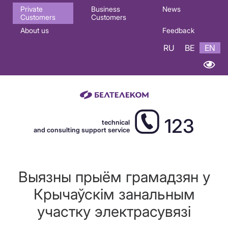
Основная
Private
Business
News
Customers
Customers
навигация
About us
Feedback
EN
RU
BE
EN
123
technical
and consulting support service
Выязны прыём грамадзян у
Крычаўскім занальным
участку электрасувязі