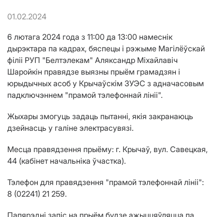
01.02.2024
6 лютага 2024 года з 11:00 да 13:00 намеснік
дырэктара па кадрах, бяспецы і рэжыме Магілёўскай
філіі РУП "Белтэлекам" Аляксандр Міхайлавіч
Шаройкін правядзе выязны прыём грамадзян і
юрыдычных асоб у Крычаўскім ЗУЭС з адначасовым
падключэннем "прамой тэлефоннай лініі".
Жыхары змогуць задаць пытанні, якія закранаюць
дзейнасць у галіне электрасувязі.
Месца правядзення прыёму: г. Крычаў, вул. Савецкая,
44 (кабінет начальніка ўчастка).
Тэлефон для правядзення "прамой тэлефоннай лініі":
8 (02241) 21 259.
Папярэдні запіс на прыём будзе ажыццяўляцца па