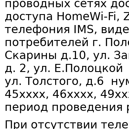
проводных сетях дос
доступа
HomeWi
-
Fi
,
телефония
IMS
, вид
потребителей г. Пол
Скарины
д.
10, ул. 
д. 2, ул. Е.Полоцкой
ул. Толстого,
д.
6 ну
45хххх, 46хххх, 49хх
период проведения 
При отсутствии тел