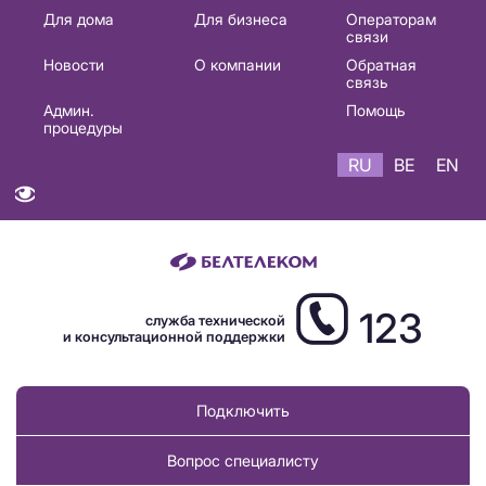
Основная
Для дома
Для бизнеса
Операторам
связи
навигация
Новости
О компании
Обратная
RU
связь
Админ.
Помощь
процедуры
RU
BE
EN
123
служба технической
и консультационной поддержки
Подключить
Вопрос специалисту