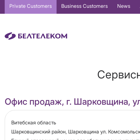
Основная
Private Customers
Business Customers
News
навигация
EN
Сервисн
Офис продаж, г. Шарковщина, у
Область
Витебская область
Адрес
Шарковщинский район, Шарковщина ул. Комсомольск