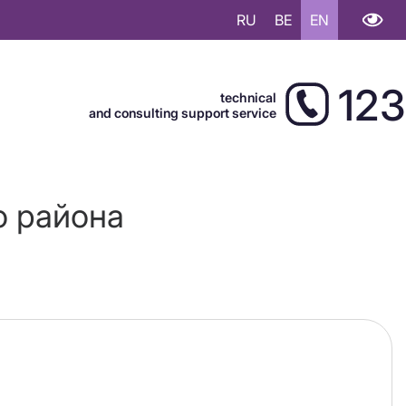
RU
BE
EN
123
technical
and consulting support service
о района