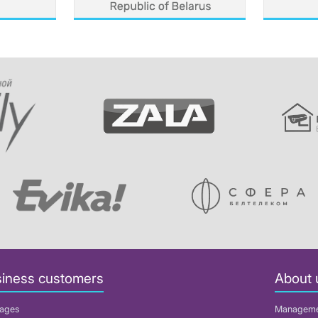
iness customers
About 
ages
Managem