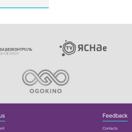
us
Feedback
ent
Contacts