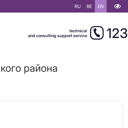
RU
BE
EN
123
technical
and consulting support service
кого района