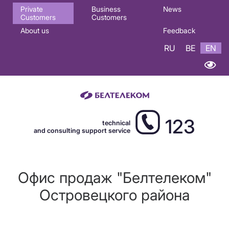
Основная
Private
Business
News
Customers
Customers
навигация
About us
Feedback
EN
RU
BE
EN
123
technical
and consulting support service
Офис продаж "Белтелеком"
Островецкого района