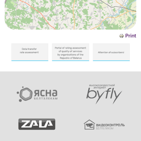
Print