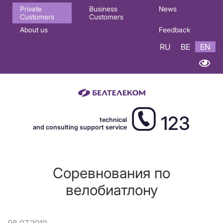
Основная
Private
Business
News
Customers
Customers
навигация
About us
Feedback
EN
RU
BE
EN
123
technical
and consulting support service
Соревнования по
велобиатлону