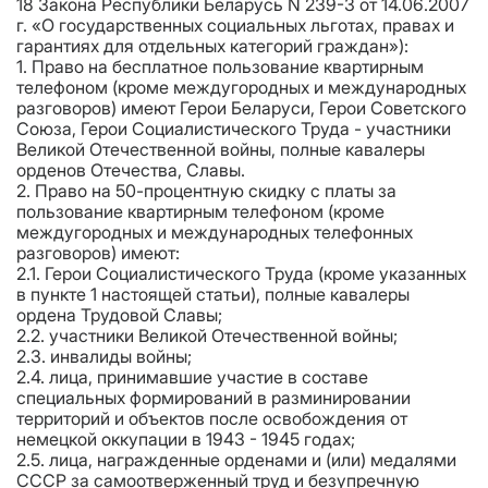
18 Закона Республики Беларусь N 239-З от 14.06.2007
г. «О государственных социальных льготах, правах и
гарантиях для отдельных категорий граждан»):
1. Право на бесплатное пользование квартирным
телефоном (кроме междугородных и международных
разговоров) имеют Герои Беларуси, Герои Советского
Союза, Герои Социалистического Труда - участники
Великой Отечественной войны, полные кавалеры
орденов Отечества, Славы.
2. Право на 50-процентную скидку с платы за
пользование квартирным телефоном (кроме
междугородных и международных телефонных
разговоров) имеют:
2.1. Герои Социалистического Труда (кроме указанных
в пункте 1 настоящей статьи), полные кавалеры
ордена Трудовой Славы;
2.2. участники Великой Отечественной войны;
2.3. инвалиды войны;
2.4. лица, принимавшие участие в составе
специальных формирований в разминировании
территорий и объектов после освобождения от
немецкой оккупации в 1943 - 1945 годах;
2.5. лица, награжденные орденами и (или) медалями
СССР за самоотверженный труд и безупречную