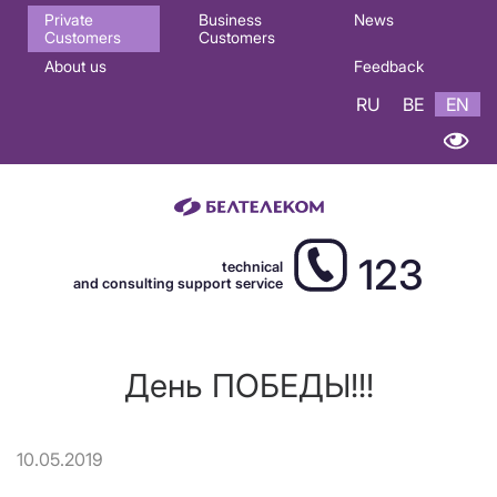
Основная
Private
Business
News
Customers
Customers
навигация
About us
Feedback
EN
RU
BE
EN
123
technical
and consulting support service
День ПОБЕДЫ!!!
10.05.2019