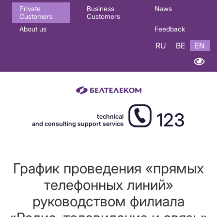
Основная
Private
Business
News
Customers
Customers
навигация
About us
Feedback
EN
RU
BE
EN
123
technical
and consulting support service
График проведения «прямых
телефонных линий»
руководством филиала