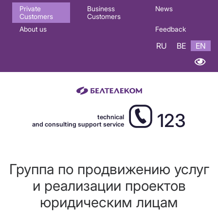
Основная
Private
Business
News
Customers
Customers
навигация
About us
Feedback
EN
RU
BE
EN
123
technical
and consulting support service
Группа по продвижению услуг
и реализации проектов
юридическим лицам