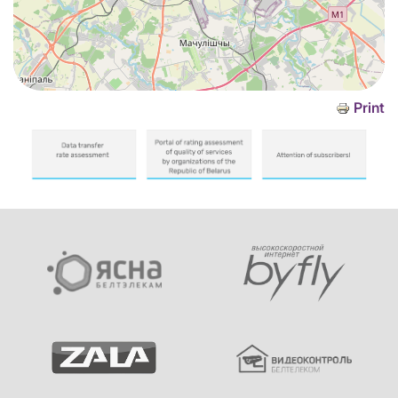
Print