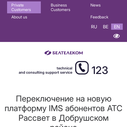
Основная
Private
Business
News
Customers
Customers
навигация
About us
Feedback
EN
RU
BE
EN
123
technical
and consulting support service
Переключение на новую
платформу IMS абонентов АТС
Рассвет в Добрушском