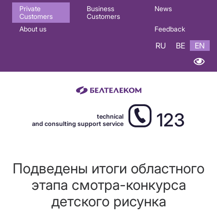
Основная
Private
Business
News
Customers
Customers
навигация
About us
Feedback
EN
RU
BE
EN
123
technical
and consulting support service
Подведены итоги областного
этапа смотра-конкурса
детского рисунка